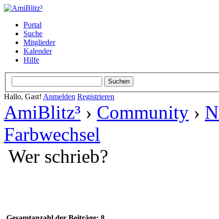
Portal
Suche
Mitglieder
Kalender
Hilfe
Hallo, Gast!
Anmelden
Registrieren
AmiBlitz³
›
Community
›
N
Farbwechsel
Wer schrieb?
Gesamtanzahl der Beiträge: 8