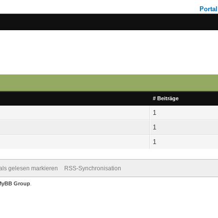
Portal
# Beiträge
1
1
1
 als gelesen markieren
RSS-Synchronisation
MyBB Group
.