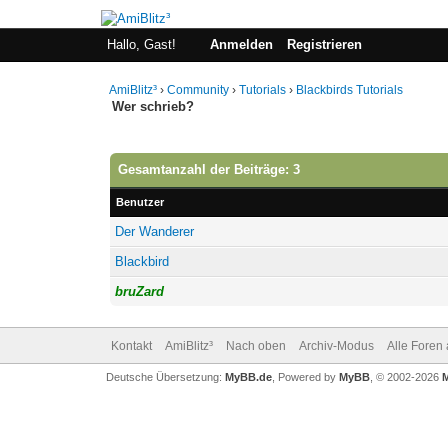
Hallo, Gast!
Anmelden
Registrieren
AmiBlitz³
›
Community
›
Tutorials
›
Blackbirds Tutorials
Wer schrieb?
Gesamtanzahl der Beiträge: 3
Benutzer
Der Wanderer
Blackbird
bruZard
Kontakt
AmiBlitz³
Nach oben
Archiv-Modus
Alle Foren
Deutsche Übersetzung:
MyBB.de
, Powered by
MyBB
, © 2002-2026