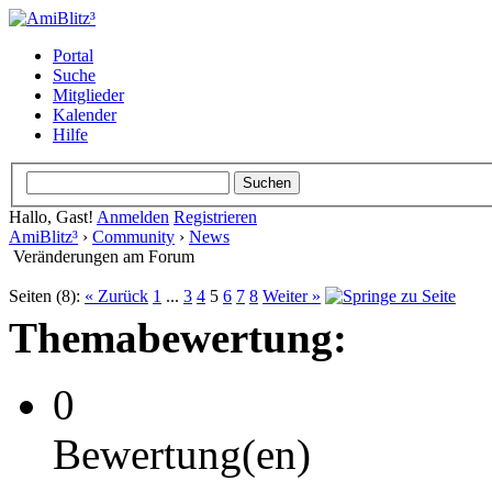
Portal
Suche
Mitglieder
Kalender
Hilfe
Hallo, Gast!
Anmelden
Registrieren
AmiBlitz³
›
Community
›
News
Veränderungen am Forum
Seiten (8):
« Zurück
1
...
3
4
5
6
7
8
Weiter »
Themabewertung:
0
Bewertung(en)