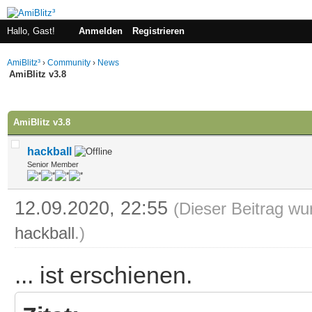
Hallo, Gast!
Anmelden
Registrieren
AmiBlitz³
›
Community
›
News
AmiBlitz v3.8
 im Durchschnitt
AmiBlitz v3.8
hackball
Senior Member
12.09.2020, 22:55
(Dieser Beitrag wu
hackball
.)
... ist erschienen.