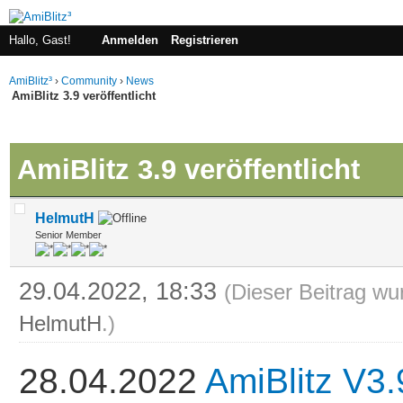
Hallo, Gast!
Anmelden
Registrieren
AmiBlitz³
›
Community
›
News
AmiBlitz 3.9 veröffentlicht
 im Durchschnitt
AmiBlitz 3.9 veröffentlicht
HelmutH
Senior Member
29.04.2022, 18:33
(Dieser Beitrag wu
HelmutH
.)
28.04.2022
AmiBlitz V3.9