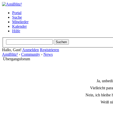
Portal
Suche
Mitglieder
Kalender
Hilfe
Hallo, Gast!
Anmelden
Registrieren
AmiBlitz³
›
Community
›
News
Übergangsforum
Ja, unbedi
Vielleicht para
Nein, ich bleibe 
Weiß ni