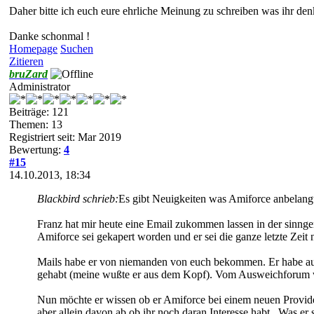
Daher bitte ich euch eure ehrliche Meinung zu schreiben was ihr den
Danke schonmal !
Homepage
Suchen
Zitieren
bruZard
Administrator
Beiträge: 121
Themen: 13
Registriert seit: Mar 2019
Bewertung:
4
#15
14.10.2013, 18:34
Blackbird schrieb:
Es gibt Neuigkeiten was Amiforce anbelang
Franz hat mir heute eine Email zukommen lassen in der sinnge
Amiforce sei gekapert worden und er sei die ganze letzte Zeit
Mails habe er von niemanden von euch bekommen. Er habe au
gehabt (meine wußte er aus dem Kopf). Vom Ausweichforum wuß
Nun möchte er wissen ob er Amiforce bei einem neuen Provider
aber allein davon ab ob ihr noch daran Interesse habt...Was er