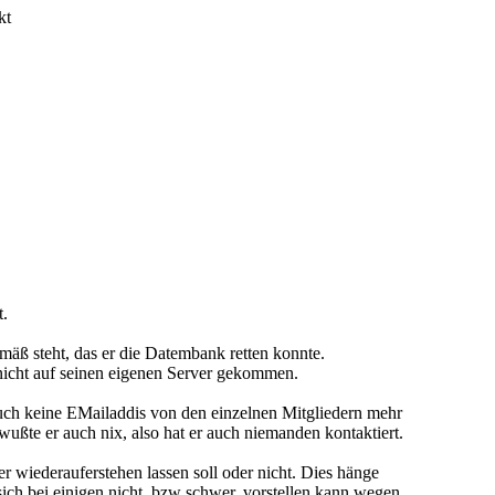
kt
t.
mäß steht, das er die Datembank retten konnte.
 nicht auf seinen eigenen Server gekommen.
ch keine EMailaddis von den einzelnen Mitgliedern mehr
te er auch nix, also hat er auch niemanden kontaktiert.
 wiederauferstehen lassen soll oder nicht. Dies hänge
 sich bei einigen nicht, bzw schwer, vorstellen kann wegen