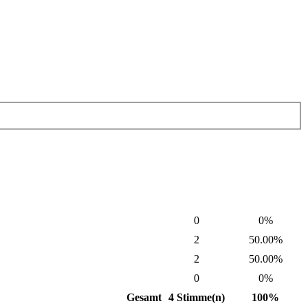
0
0%
2
50.00%
2
50.00%
0
0%
Gesamt
4 Stimme(n)
100%