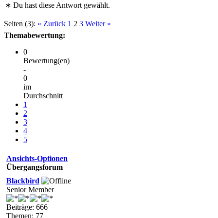
∗ Du hast diese Antwort gewählt.
Seiten (3):
« Zurück
1
2
3
Weiter »
Themabewertung:
0
Bewertung(en)
-
0
im
Durchschnitt
1
2
3
4
5
Ansichts-Optionen
Übergangsforum
Blackbird
Senior Member
Beiträge: 666
Themen: 77