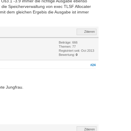
a Os3.1 -3.9 immer die richtige Ausgabe ebenso
r die Speicherverwaltung von exec TLSF Allocater
mit dem gleichen Ergebis die Ausgabe ist immer
Zitieren
Beiträge: 666
Themen: 77
Registriert seit: Oct 2013
Bewertung:
0
#24
ete Jungfrau.
Zitieren