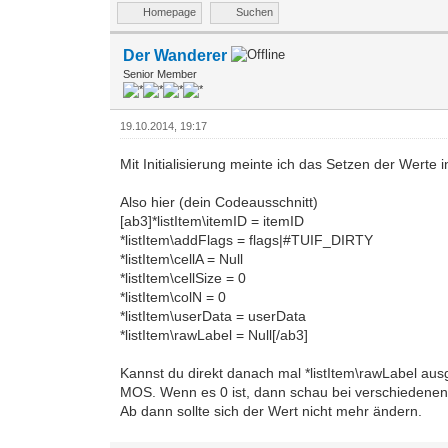
Homepage
Suchen
Der Wanderer
Senior Member
19.10.2014, 19:17
Mit Initialisierung meinte ich das Setzen der Werte i
Also hier (dein Codeausschnitt)
[ab3]*listItem\itemID = itemID
*listItem\addFlags = flags|#TUIF_DIRTY
*listItem\cellA = Null
*listItem\cellSize = 0
*listItem\colN = 0
*listItem\userData = userData
*listItem\rawLabel = Null[/ab3]
Kannst du direkt danach mal *listItem\rawLabel ausge
MOS. Wenn es 0 ist, dann schau bei verschiedenen G
Ab dann sollte sich der Wert nicht mehr ändern.