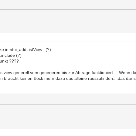
e in ntui_addListView...(?)
.include (?)
funkt ????
Listview generell vom generieren bis zur Abfrage funktioniert.... Wen
braucht keinen Bock mehr dazu das alleine rauszufinden....das darfst d