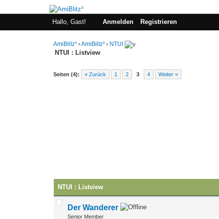
Hallo, Gast!
Anmelden
Registrieren
AmiBlitz³
›
AmiBlitz³
›
NTUI
NTUI : Listview
Seiten (4):
« Zurück
1
2
3
4
Weiter »
NTUI : Listview
Der Wanderer
Senior Member