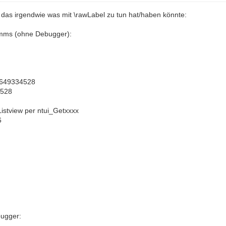
 das irgendwie was mit \rawLabel zu tun hat/haben könnte:
amms (ohne Debugger):
 = 649334528
4528
istview per ntui_Getxxxx
6
bugger: