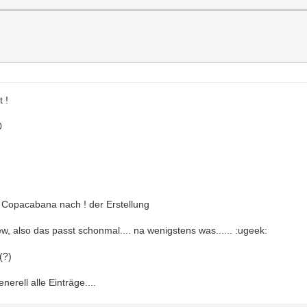
t !
0
in Copacabana nach ! der Erstellung
, also das passt schonmal.... na wenigstens was...... :ugeek:
(?)
erell alle Einträge....