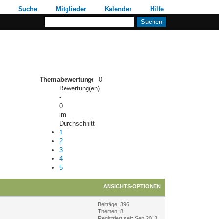
Suche
Mitglieder
Kalender
Hilfe
Themabewertung:
0
Bewertung(en)
-
0
im
Durchschnitt
1
2
3
4
5
ANSICHTS-OPTIONEN
Beiträge: 396
Themen: 8
Registriert seit: Sep 2013