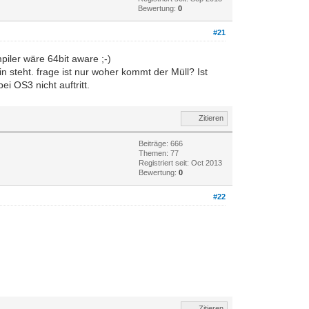
Bewertung:
0
#21
iler wäre 64bit aware ;-)
n steht. frage ist nur woher kommt der Müll? Ist
ei OS3 nicht auftritt.
Zitieren
Beiträge: 666
Themen: 77
Registriert seit: Oct 2013
Bewertung:
0
#22
Zitieren