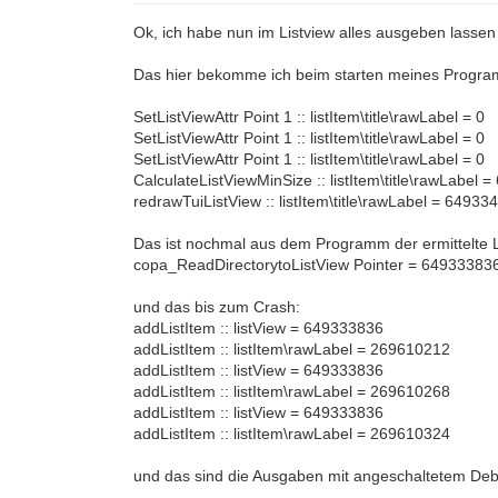
Ok, ich habe nun im Listview alles ausgeben lassen
Das hier bekomme ich beim starten meines Progr
SetListViewAttr Point 1 :: listItem\title\rawLabel = 0
SetListViewAttr Point 1 :: listItem\title\rawLabel = 0
SetListViewAttr Point 1 :: listItem\title\rawLabel = 0
CalculateListViewMinSize :: listItem\title\rawLabel
redrawTuiListView :: listItem\title\rawLabel = 64933
Das ist nochmal aus dem Programm der ermittelte L
copa_ReadDirectorytoListView Pointer = 64933383
und das bis zum Crash:
addListItem :: listView = 649333836
addListItem :: listItem\rawLabel = 269610212
addListItem :: listView = 649333836
addListItem :: listItem\rawLabel = 269610268
addListItem :: listView = 649333836
addListItem :: listItem\rawLabel = 269610324
und das sind die Ausgaben mit angeschaltetem De