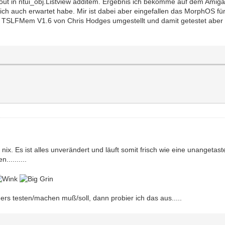
!cout in ntui_obj.Listview additem. Ergebnis ich bekomme auf dem Amig
ch auch erwartet habe. Mir ist dabei aber eingefallen das MorphOS fü
f TSLFMem V1.6 von Chris Hodges umgestellt und damit getestet aber 
x. Es ist alles unverändert und läuft somit frisch wie eine unangetast
.........
rs testen/machen muß/soll, dann probier ich das aus.....