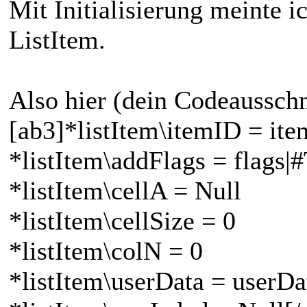
Mit Initialisierung meinte i
ListItem.
Also hier (dein Codeausschn
[ab3]*listItem\itemID = it
*listItem\addFlags = flag
*listItem\cellA = Null
*listItem\cellSize = 0
*listItem\colN = 0
*listItem\userData = userDa