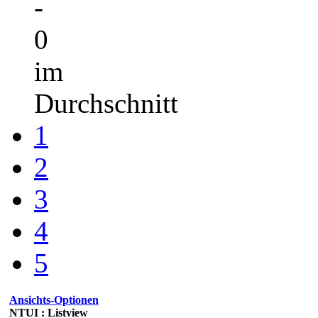
-
0
im
Durchschnitt
1
2
3
4
5
Ansichts-Optionen
NTUI : Listview