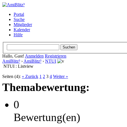
Portal
Suche
Mitglieder
Kalender
Hilfe
Hallo, Gast!
Anmelden
Registrieren
AmiBlitz³
›
AmiBlitz³
›
NTUI
NTUI : Listview
Seiten (4):
« Zurück
1
2
3
4
Weiter »
Themabewertung:
0
Bewertung(en)