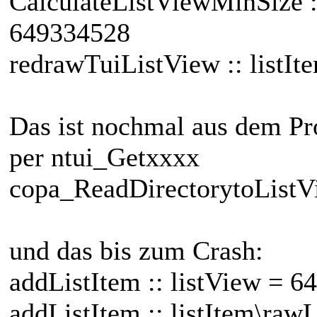
CalculateListViewMinSize ::
649334528
redrawTuiListView :: listIt
Das ist nochmal aus dem Pr
per ntui_Getxxxx
copa_ReadDirectorytoListV
und das bis zum Crash:
addListItem :: listView = 
addListItem :: listItem\ra