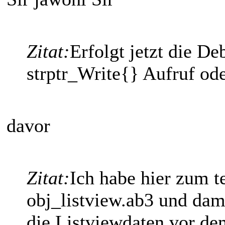
Zitat:
Erfolgt jetzt die D
strptr_Write{} Aufruf od
davor
Zitat:
Ich habe hier zum t
obj_listview.ab3 und da
die Listviewdaten vor de