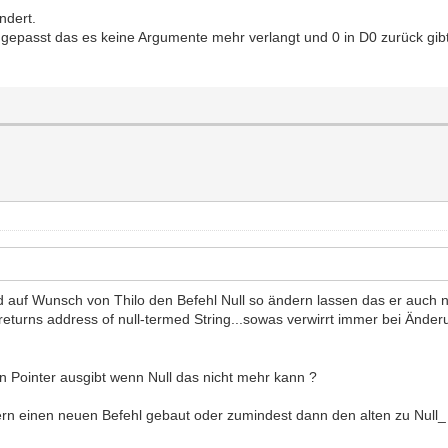
ndert.
epasst das es keine Argumente mehr verlangt und 0 in D0 zurück gibt 
d auf Wunsch von Thilo den Befehl Null so ändern lassen das er auch nu
 ; returns address of null-termed String...sowas verwirrt immer bei Ände
en Pointer ausgibt wenn Null das nicht mehr kann ?
dern einen neuen Befehl gebaut oder zumindest dann den alten zu Null_ 