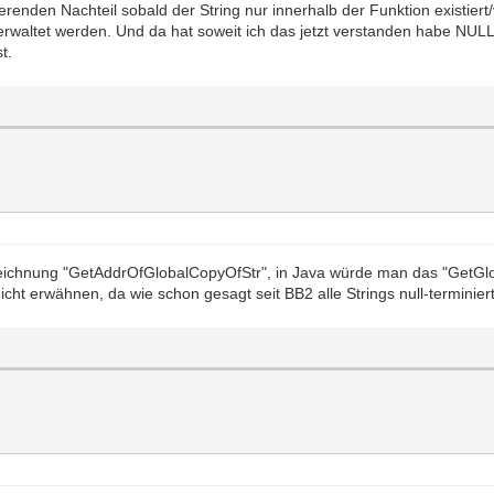
ierenden Nachteil sobald der String nur innerhalb der Funktion existier
erwaltet werden. Und da hat soweit ich das jetzt verstanden habe NULL("
t.
zeichnung "GetAddrOfGlobalCopyOfStr", in Java würde man das "GetGl
cht erwähnen, da wie schon gesagt seit BB2 alle Strings null-terminiert