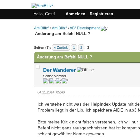
Hallo, Gast!
Anmelden
Registrieren
AmiBlitz³
›
AmiBlitz³
›
AB³ Development
Änderung am Befehl NULL ?
0 Bewertung(en) - 0 im Durchschnitt
1
2
3
4
5
Seiten (3):
« Zurück
1
2
3
Änderung am Befehl NULL ?
Der Wanderer
Senior Member
04.11.2014, 05:40
Ich verstehe nicht was der HelpIndex Update mit de
Problem liegt in der Lib. Ich speichere AIDE in ab3 
Bitte meine Kritik nicht falsch verstehen, ich will
Befehl nicht ganz rausgeschmissen hat ist kompatibe
schlcht gewählter Name gewesen.