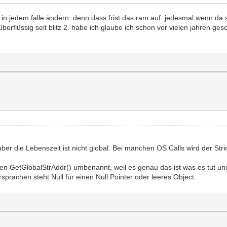
 jedem falle ändern. denn dass frist das ram auf. jedesmal wenn da steh
berflüssig seit blitz 2. habe ich glaube ich schon vor vielen jahren gesc
 aber die Lebenszeit ist nicht global. Bei manchen OS Calls wird der S
 GetGlobalStrAddr() umbenannt, weil es genau das ist was es tut und m
sprachen steht Null für einen Null Pointer oder leeres Object.