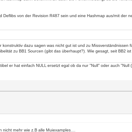
d Deflibs von der Revision R487 sein und eine Hashmap aus/mit der ne
ll nur konstruktiv dazu sagen was nicht gut ist und zu Missverständniss
elität zu BB1 Sourcen (gibt das überhaupt?). Wie gesagt, seit BB2 ist d
bel er hat einfach NULL ersetzt egal ob da nur "Null" oder auch "Null
 nicht mehr wie z.B alle Muiexamples....