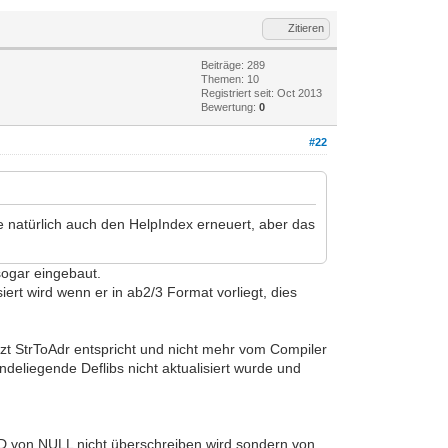
Zitieren
Beiträge: 289
Themen: 10
Registriert seit: Oct 2013
Bewertung:
0
#22
be natürlich auch den HelpIndex erneuert, aber das
sogar eingebaut.
ert wird wenn er in ab2/3 Format vorliegt, dies
etzt StrToAdr entspricht und nicht mehr vom Compiler
ndeliegende Deflibs nicht aktualisiert wurde und
D von NULL nicht überschreiben wird sondern von