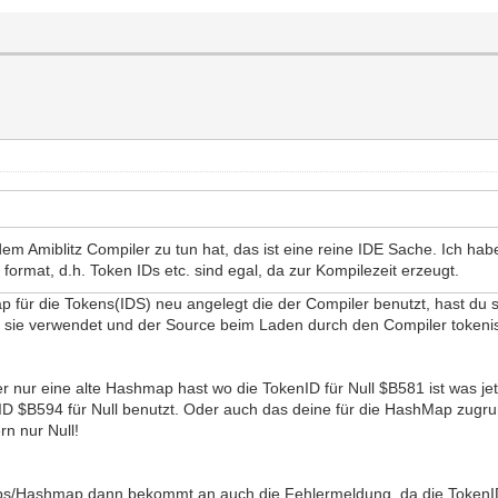
em Amiblitz Compiler zu tun hat, das ist eine reine IDE Sache. Ich ha
 format, d.h. Token IDs etc. sind egal, da zur Kompilezeit erzeugt.
 für die Tokens(IDS) neu angelegt die der Compiler benutzt, hast du 
er sie verwendet und der Source beim Laden durch den Compiler tokenisi
er nur eine alte Hashmap hast wo die TokenID für Null $B581 ist was j
nID $B594 für Null benutzt. Oder auch das deine für die HashMap zugru
rn nur Null!
libs/Hashmap dann bekommt an auch die Fehlermeldung, da die TokenI