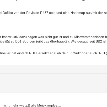
d Deflibs von der Revision R487 sein und eine Hashmap aus/mit der ne
ll nur konstruktiv dazu sagen was nicht gut ist und zu Missverständniss
elität zu BB1 Sourcen (gibt das überhaupt?). Wie gesagt, seit BB2 ist d
bel er hat einfach NULL ersetzt egal ob da nur "Null" oder auch "Null
 nicht mehr wie z.B alle Muiexamples....