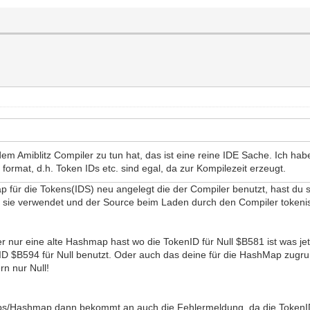
em Amiblitz Compiler zu tun hat, das ist eine reine IDE Sache. Ich ha
 format, d.h. Token IDs etc. sind egal, da zur Kompilezeit erzeugt.
 für die Tokens(IDS) neu angelegt die der Compiler benutzt, hast du 
er sie verwendet und der Source beim Laden durch den Compiler tokenisi
er nur eine alte Hashmap hast wo die TokenID für Null $B581 ist was j
nID $B594 für Null benutzt. Oder auch das deine für die HashMap zugru
rn nur Null!
libs/Hashmap dann bekommt an auch die Fehlermeldung, da die TokenI