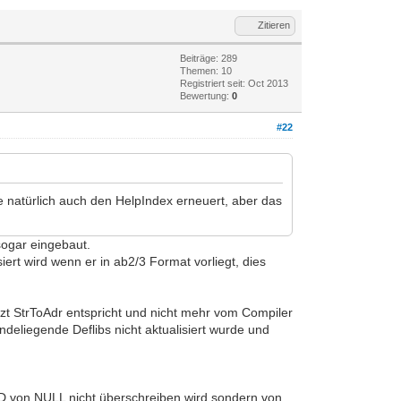
Zitieren
Beiträge: 289
Themen: 10
Registriert seit: Oct 2013
Bewertung:
0
#22
be natürlich auch den HelpIndex erneuert, aber das
sogar eingebaut.
ert wird wenn er in ab2/3 Format vorliegt, dies
etzt StrToAdr entspricht und nicht mehr vom Compiler
ndeliegende Deflibs nicht aktualisiert wurde und
D von NULL nicht überschreiben wird sondern von