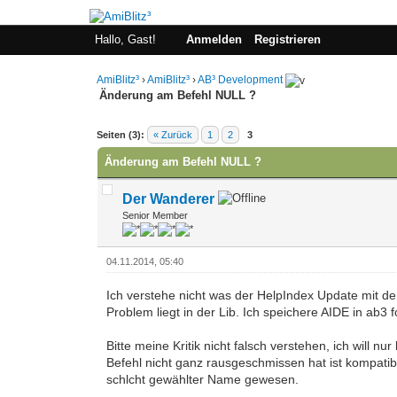
Hallo, Gast!
Anmelden
Registrieren
AmiBlitz³
›
AmiBlitz³
›
AB³ Development
Änderung am Befehl NULL ?
0 Bewertung(en) - 0 im Durchschnitt
1
2
3
4
5
Seiten (3):
« Zurück
1
2
3
Änderung am Befehl NULL ?
Der Wanderer
Senior Member
04.11.2014, 05:40
Ich verstehe nicht was der HelpIndex Update mit de
Problem liegt in der Lib. Ich speichere AIDE in ab3 
Bitte meine Kritik nicht falsch verstehen, ich will
Befehl nicht ganz rausgeschmissen hat ist kompatibe
schlcht gewählter Name gewesen.