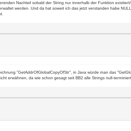
ierenden Nachteil sobald der String nur innerhalb der Funktion existier
erwaltet werden. Und da hat soweit ich das jetzt verstanden habe NULL("
t.
zeichnung "GetAddrOfGlobalCopyOfStr", in Java würde man das "GetGl
cht erwähnen, da wie schon gesagt seit BB2 alle Strings null-terminiert