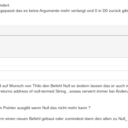
ndert.
epasst das es keine Argumente mehr verlangt und 0 in D0 zurück gibt 
d auf Wunsch von Thilo den Befehl Null so ändern lassen das er auch nu
 ; returns address of null-termed String...sowas verwirrt immer bei Ände
en Pointer ausgibt wenn Null das nicht mehr kann ?
dern einen neuen Befehl gebaut oder zumindest dann den alten zu Null_ 