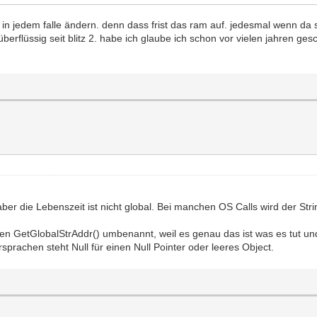
 jedem falle ändern. denn dass frist das ram auf. jedesmal wenn da steh
berflüssig seit blitz 2. habe ich glaube ich schon vor vielen jahren gesc
 aber die Lebenszeit ist nicht global. Bei manchen OS Calls wird der S
 GetGlobalStrAddr() umbenannt, weil es genau das ist was es tut und m
sprachen steht Null für einen Null Pointer oder leeres Object.