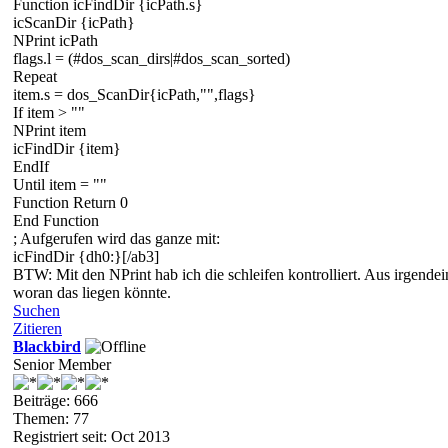
Function icFindDir {icPath.s}
icScanDir {icPath}
NPrint icPath
flags.l = (#dos_scan_dirs|#dos_scan_sorted)
Repeat
item.s = dos_ScanDir{icPath,"",flags}
If item > ""
NPrint item
icFindDir {item}
EndIf
Until item = ""
Function Return 0
End Function
; Aufgerufen wird das ganze mit:
icFindDir {dh0:}[/ab3]
BTW: Mit den NPrint hab ich die schleifen kontrolliert. Aus irgende
woran das liegen könnte.
Suchen
Zitieren
Blackbird
Senior Member
Beiträge: 666
Themen: 77
Registriert seit: Oct 2013