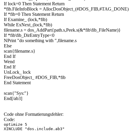
If lock=0 Then Statement Return
*fib.FileInfoBlock = AllocDosObject_(#DOS_FIB,#TAG_DONE)
If *fib=0 Then Statement Return
If Examine_ (lock,*fib)
While ExNext_(lock,*fib)
filename.s = dos_AddPart{path.s,Peek.s(&*fib\fib_FileName)}
If *fib\fib_DirEntryType<0
NPrint "do something with ",filename.s
Else
scan{filename.s}
End If
Wend
End If
UnLock_ lock
FreeDosObject_ #DOS_FIB,*fib
End Statement
scan{"Sys:"}
End[/ab3]
Code ohne Formatierungsfehler:
Code:
optimize 5
XINCLUDE "dos.include.ab3"