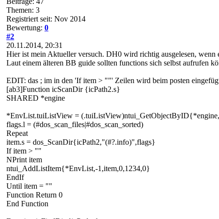
Beiträge: 47
Themen: 3
Registriert seit: Nov 2014
Bewertung:
0
#2
20.11.2014, 20:31
Hier ist mein Aktueller versuch. DH0 wird richtig ausgelesen, wenn er
Laut einem älteren BB guide sollten functions sich selbst aufrufen 
EDIT: das ; im in den 'If item > ""' Zeilen wird beim posten eingefügt
[ab3]Function icScanDir {icPath2.s}
SHARED *engine
*EnvList.tuiListView = (.tuiListView)ntui_GetObjectByID{*engine
flags.l = (#dos_scan_files|#dos_scan_sorted)
Repeat
item.s = dos_ScanDir{icPath2,"(#?.info)",flags}
If item > ""
NPrint item
ntui_AddListItem{*EnvList,-1,item,0,1234,0}
EndIf
Until item = ""
Function Return 0
End Function