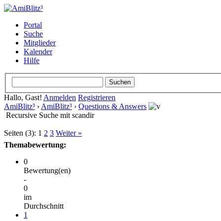
Portal
Suche
Mitglieder
Kalender
Hilfe
Hallo, Gast!
Anmelden
Registrieren
AmiBlitz³
›
AmiBlitz³
›
Questions & Answers
Recursive Suche mit scandir
Seiten (3):
1
2
3
Weiter »
Themabewertung:
0
Bewertung(en)
-
0
im
Durchschnitt
1