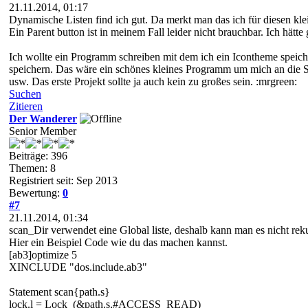
21.11.2014, 01:17
Dynamische Listen find ich gut. Da merkt man das ich für diesen k
Ein Parent button ist in meinem Fall leider nicht brauchbar. Ich hätte 
Ich wollte ein Programm schreiben mit dem ich ein Icontheme speichern
speichern. Das wäre ein schönes kleines Programm um mich an die S
usw. Das erste Projekt sollte ja auch kein zu großes sein. :mrgreen:
Suchen
Zitieren
Der Wanderer
Senior Member
Beiträge: 396
Themen: 8
Registriert seit: Sep 2013
Bewertung:
0
#7
21.11.2014, 01:34
scan_Dir verwendet eine Global liste, deshalb kann man es nicht rek
Hier ein Beispiel Code wie du das machen kannst.
[ab3]optimize 5
XINCLUDE "dos.include.ab3"
Statement scan{path.s}
lock.l = Lock_(&path.s,#ACCESS_READ)