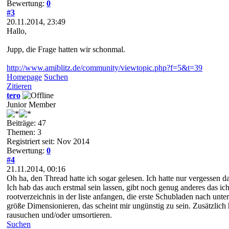
Bewertung:
0
#3
20.11.2014, 23:49
Hallo,
Jupp, die Frage hatten wir schonmal.
http://www.amiblitz.de/community/viewtopic.php?f=5&t=39
Homepage
Suchen
Zitieren
tero
Junior Member
Beiträge: 47
Themen: 3
Registriert seit: Nov 2014
Bewertung:
0
#4
21.11.2014, 00:16
Oh ha, den Thread hatte ich sogar gelesen. Ich hatte nur vergessen 
Ich hab das auch erstmal sein lassen, gibt noch genug anderes das 
rootverzeichnis in der liste anfangen, die erste Schubladen nach unt
größe Dimensionieren, das scheint mir ungünstig zu sein. Zusätzlich
rausuchen und/oder umsortieren.
Suchen