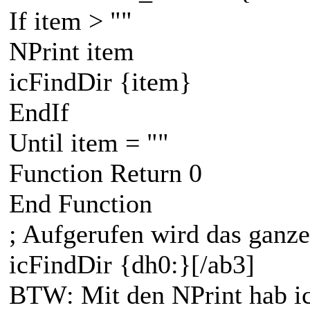
If item > ""
NPrint item
icFindDir {item}
EndIf
Until item = ""
Function Return 0
End Function
; Aufgerufen wird das ganze
icFindDir {dh0:}[/ab3]
BTW: Mit den NPrint hab ich