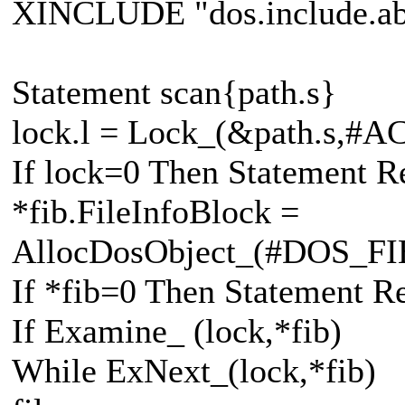
XINCLUDE "dos.include.a
Statement scan{path.s}
lock.l = Lock_(&path.s,
If lock=0 Then Statement R
*fib.FileInfoBlock =
AllocDosObject_(#DOS_F
If *fib=0 Then Statement R
If Examine_ (lock,*fib)
While ExNext_(lock,*fib)