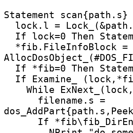
Statement scan{path.s}
lock.l = Lock_(&path.
If lock=0 Then Statem
*fib.FileInfoBlock =
AllocDosObject_(#DOS_F
If *fib=0 Then Statem
If Examine_ (lock,*fi
While ExNext_(lock,
filename.s =
dos_AddPart{path.s,Pee
If *fib\fib_DirEnt
NPrint "do somethi