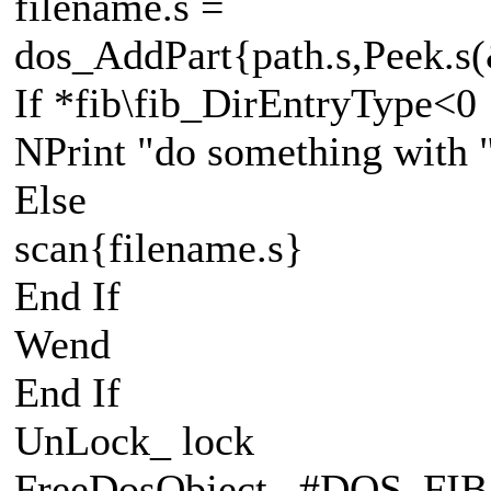
filename.s =
dos_AddPart{path.s,Peek.s
If *fib\fib_DirEntryType<0
NPrint "do something with "
Else
scan{filename.s}
End If
Wend
End If
UnLock_ lock
FreeDosObject_ #DOS_FIB,