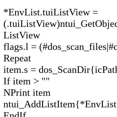
*EnvList.tuiListView =
(.tuiListView)ntui_GetObje
ListView
flags.l = (#dos_scan_files|
Repeat
item.s = dos_ScanDir{icPath
If item > ""
NPrint item
ntui_AddListItem{*EnvList,
EndIf