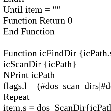
Until item = ""
Function Return 0
End Function
Function icFindDir {icPath.
icScanDir {icPath}
NPrint icPath
flags.l = (#dos_scan_dirs|#
Repeat
item.s = dos_ScanDir{icPath