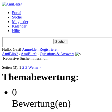
Portal
Suche
Mitglieder
Kalender
Hilfe
Hallo, Gast!
Anmelden
Registrieren
AmiBlitz³
›
AmiBlitz³
›
Questions & Answers
Recursive Suche mit scandir
Seiten (3):
1
2
3
Weiter »
Themabewertung:
0
Bewertung(en)