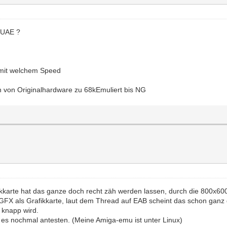
inUAE ?
, mit welchem Speed
ln von Originalhardware zu 68kEmuliert bis NG
ikkarte hat das ganze doch recht zäh werden lassen, durch die 800x600
FX als Grafikkarte, laut dem Thread auf EAB scheint das schon ganz 
 knapp wird.
 es nochmal antesten. (Meine Amiga-emu ist unter Linux)