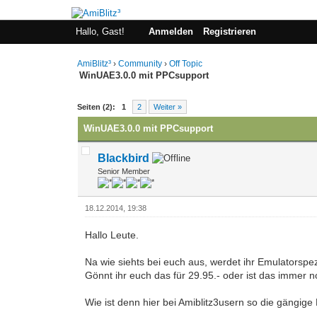
Hallo, Gast!
Anmelden
Registrieren
AmiBlitz³
›
Community
›
Off Topic
WinUAE3.0.0 mit PPCsupport
0 Bewertung(en) - 0 im Durchschnitt
1
2
3
4
5
Seiten (2):
1
2
Weiter »
WinUAE3.0.0 mit PPCsupport
Blackbird
Senior Member
18.12.2014, 19:38
Hallo Leute.
Na wie siehts bei euch aus, werdet ihr Emulatorsp
Gönnt ihr euch das für 29.95.- oder ist das immer 
Wie ist denn hier bei Amiblitz3usern so die gängig