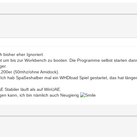
 bisher eher Ignoriert.
um bis zur Workbench zu booten. Die Programme selbst starten dann a
ger.
em 1200er (50mhz/ohne Amidock).
e. Ich hab Spaßeshalber mal ein WHDload Spiel gestartet, das hat länge
Stabiler läuft als auf WinUAE.
gen kann, ich bin nämlich auch Neugierig