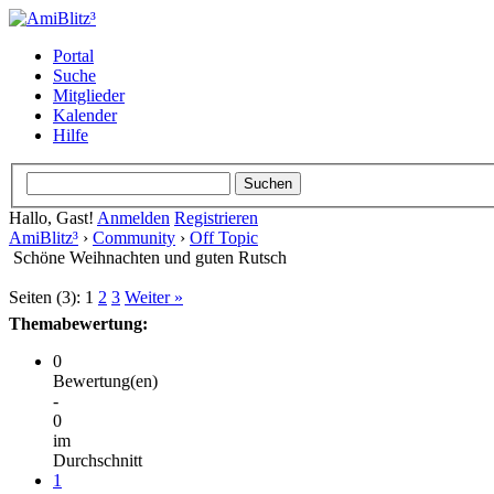
Portal
Suche
Mitglieder
Kalender
Hilfe
Hallo, Gast!
Anmelden
Registrieren
AmiBlitz³
›
Community
›
Off Topic
Schöne Weihnachten und guten Rutsch
Seiten (3):
1
2
3
Weiter »
Themabewertung:
0
Bewertung(en)
-
0
im
Durchschnitt
1