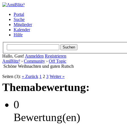
Portal
Suche
Mitglieder
Kalender
Hilfe
Hallo, Gast!
Anmelden
Registrieren
AmiBlitz³
›
Community
›
Off Topic
Schöne Weihnachten und guten Rutsch
Seiten (3):
« Zurück
1
2
3
Weiter »
Themabewertung:
0
Bewertung(en)