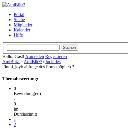
Portal
Suche
Mitglieder
Kalender
Hilfe
Hallo, Gast!
Anmelden
Registrieren
AmiBlitz³
›
AmiBlitz³
›
Includes
!intui_joyb abfrage des Ports möglich ?
Themabewertung:
0
Bewertung(en)
-
0
im
Durchschnitt
1
2