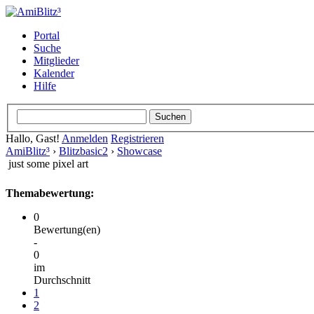
Portal
Suche
Mitglieder
Kalender
Hilfe
Hallo, Gast!
Anmelden
Registrieren
AmiBlitz³
›
Blitzbasic2
›
Showcase
just some pixel art
Themabewertung:
0
Bewertung(en)
-
0
im
Durchschnitt
1
2