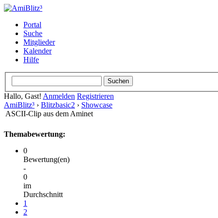
Portal
Suche
Mitglieder
Kalender
Hilfe
Hallo, Gast!
Anmelden
Registrieren
AmiBlitz³
›
Blitzbasic2
›
Showcase
ASCII-Clip aus dem Aminet
Themabewertung:
0
Bewertung(en)
-
0
im
Durchschnitt
1
2