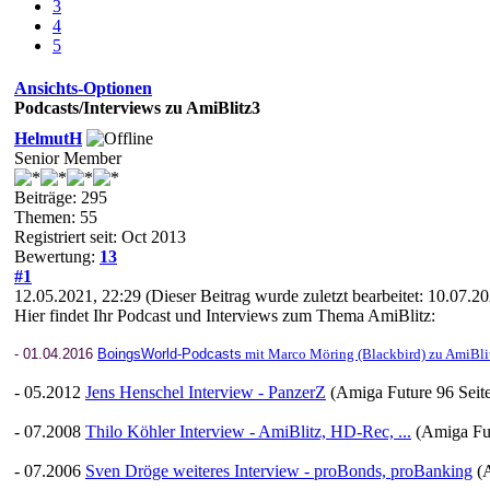
3
4
5
Ansichts-Optionen
Podcasts/Interviews zu AmiBlitz3
HelmutH
Senior Member
Beiträge: 295
Themen: 55
Registriert seit: Oct 2013
Bewertung:
13
#1
12.05.2021, 22:29
(Dieser Beitrag wurde zuletzt bearbeitet: 10.07.
Hier findet Ihr Podcast und Interviews zum Thema AmiBlitz:
- 01.04.2016
BoingsWorld-Podcasts
mit Marco Möring (Blackbird) zu AmiBli
- 05.2012
Jens Henschel Interview - PanzerZ
(Amiga Future 96 Seit
- 07.2008
Thilo Köhler Interview - AmiBlitz, HD-Rec, ...
(Amiga Fut
- 07.2006
Sven Dröge weiteres Interview - proBonds, proBanking
(A