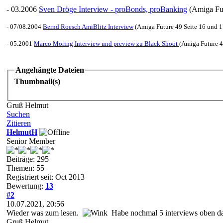
- 03.2006
Sven Dröge Interview - proBonds, proBanking
(Amiga Fut
- 07/08.2004
Bernd Roesch AmiBlitz Interview
(Amiga Future 49 Seite 16 und 1
- 05.2001
Marco Möring Interview und preview zu Black Shoot
(Amiga Future 4
Angehängte Dateien
Thumbnail(s)
Gruß Helmut
Suchen
Zitieren
HelmutH
Senior Member
Beiträge: 295
Themen: 55
Registriert seit: Oct 2013
Bewertung:
13
#2
10.07.2021, 20:56
Wieder was zum lesen.
Habe nochmal 5 interviews oben da
Gruß Helmut