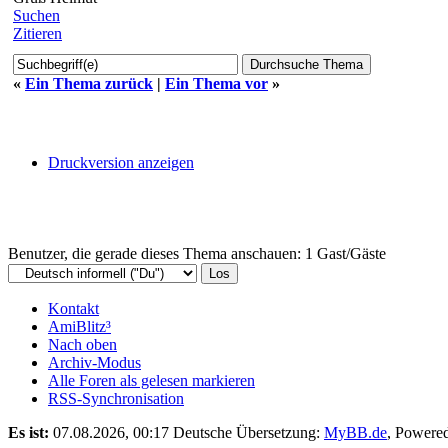
Suchen
Zitieren
«
Ein Thema zurück
|
Ein Thema vor
»
Druckversion anzeigen
Benutzer, die gerade dieses Thema anschauen: 1 Gast/Gäste
Kontakt
AmiBlitz³
Nach oben
Archiv-Modus
Alle Foren als gelesen markieren
RSS-Synchronisation
Es ist:
07.08.2026, 00:17
Deutsche Übersetzung:
MyBB.de
, Powere