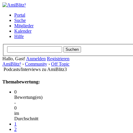
Portal
Suche
Mitglieder
Kalender
Hilfe
Hallo, Gast!
Anmelden
Registrieren
AmiBlitz³
›
Community
›
Off Topic
Podcasts/Interviews zu AmiBlitz3
Themabewertung:
0
Bewertung(en)
-
0
im
Durchschnitt
1
2