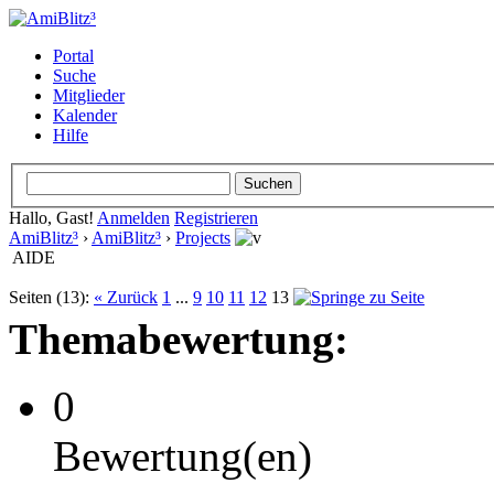
Portal
Suche
Mitglieder
Kalender
Hilfe
Hallo, Gast!
Anmelden
Registrieren
AmiBlitz³
›
AmiBlitz³
›
Projects
AIDE
Seiten (13):
« Zurück
1
...
9
10
11
12
13
Themabewertung:
0
Bewertung(en)