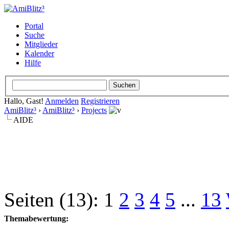
Portal
Suche
Mitglieder
Kalender
Hilfe
Hallo, Gast!
Anmelden
Registrieren
AmiBlitz³
›
AmiBlitz³
›
Projects
AIDE
Seiten (13):
1
2
3
4
5
...
13
Themabewertung: