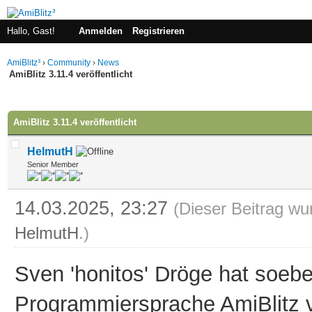
Hallo, Gast!
Anmelden
Registrieren
AmiBlitz³
›
Community
›
News
AmiBlitz 3.11.4 veröffentlicht
 im Durchschnitt
AmiBlitz 3.11.4 veröffentlicht
HelmutH
Senior Member
14.03.2025, 23:27
(Dieser Beitrag wu
HelmutH
.)
Sven 'honitos' Dröge hat s
oebe
Programmiersprache AmiBlitz ve