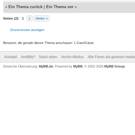
«
Ein Thema zurück
|
Ein Thema vor
»
Seiten (2):
1
2
Weiter »
Druckversion anzeigen
Benutzer, die gerade dieses Thema anschauen: 1 Gast/Gäste
Kontakt
AmiBlitz³
Nach oben
Archiv-Modus
Alle Foren als gelesen mark
Deutsche Übersetzung:
MyBB.de
, Powered by
MyBB
, © 2002-2026
MyBB Group
.