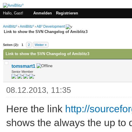
Hallo, Gast!
Anmelden
Registrieren
AmiBlitz³
›
AmiBlitz³
›
AB³ Development
Link to show the SVN Changelog of Amiblitz3
 im Durchschnitt
Seiten (2):
1
2
Weiter »
Link to show the SVN Changelog of Amiblitz3
tomsmart1
Senior Member
08.12.2013, 11:35
Here the link
http://sourcefo
shows the always the up to 