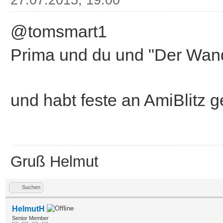
@tomsmart1
Prima und du und "Der Wande
und habt feste an AmiBlitz gef
Gruß Helmut
Suchen
HelmutH
Senior Member