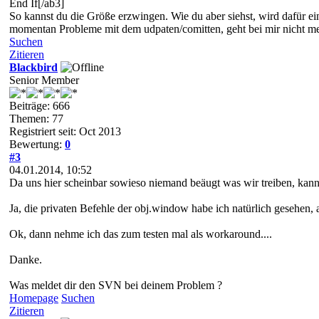
End If[/ab3]
So kannst du die Größe erzwingen. Wie du aber siehst, wird dafür ein
momentan Probleme mit dem udpaten/comitten, geht bei mir nicht me
Suchen
Zitieren
Blackbird
Senior Member
Beiträge: 666
Themen: 77
Registriert seit: Oct 2013
Bewertung:
0
#3
04.01.2014, 10:52
Da uns hier scheinbar sowieso niemand beäugt was wir treiben, kanns
Ja, die privaten Befehle der obj.window habe ich natürlich gesehen, 
Ok, dann nehme ich das zum testen mal als workaround....
Danke.
Was meldet dir den SVN bei deinem Problem ?
Homepage
Suchen
Zitieren