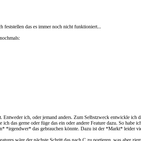
feststellen das es immer noch nicht funktioniert...
 nochmals:
ntweder ich, oder jemand anders. Zum Selbstzweck entwickle ich das n
e ich das gerne oder füge das ein oder andere Feature dazu. So habe i
nn* *irgendwer* das gebrauchen könnte. Dazu ist der *Markt* leider vie
atures wäre der nächste Schritt das nach C zu portieren, was aber zieml