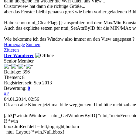
dann übergebe ich wieder die W/H daten ans View...
Customview hat dann die richtige Größe...
aber das Fenster bleibt genauso groß wie beim vorher geladenen Bild
Habe schon ntui_ClearFlags{} ausprobiert mit dem Max/Min Konstant
Auch das explizite setzen per ntui_SetAttrByID für die MIN/MAx wert
Wie bekomme ich das Window also immer an den View angepasst ?
Homepage
Suchen
Zitieren
Der Wanderer
Senior Member
Beiträge: 396
Themen: 8
Registriert seit: Sep 2013
Bewertung:
0
#2
04.01.2014, 02:56
Ok also alle Kinder jetzt mal bitte weggucken. Und bitte nicht zuha
[ab3]*win.tuiWindow = ntui_GetWindowByID{*ntui,"meinFenschte
If *win
bbox.tuiRect\left = left,top,right,bottom
_ntui_Layout{*win,Null,bbox}