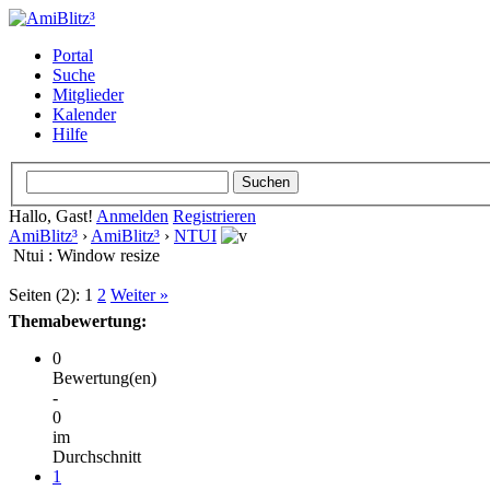
Portal
Suche
Mitglieder
Kalender
Hilfe
Hallo, Gast!
Anmelden
Registrieren
AmiBlitz³
›
AmiBlitz³
›
NTUI
Ntui : Window resize
Seiten (2):
1
2
Weiter »
Themabewertung:
0
Bewertung(en)
-
0
im
Durchschnitt
1