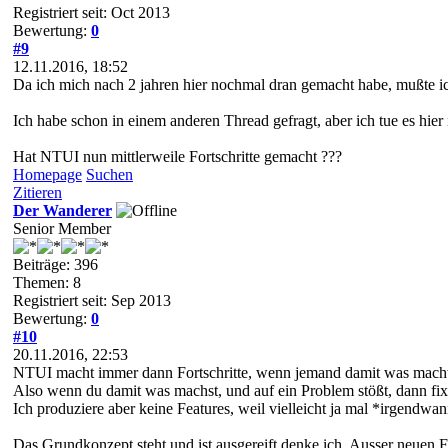
Registriert seit: Oct 2013
Bewertung:
0
#9
12.11.2016, 18:52
Da ich mich nach 2 jahren hier nochmal dran gemacht habe, mußte ich 
Ich habe schon in einem anderen Thread gefragt, aber ich tue es hier
Hat NTUI nun mittlerweile Fortschritte gemacht ???
Homepage
Suchen
Zitieren
Der Wanderer
Senior Member
Beiträge: 396
Themen: 8
Registriert seit: Sep 2013
Bewertung:
0
#10
20.11.2016, 22:53
NTUI macht immer dann Fortschritte, wenn jemand damit was macht. E
Also wenn du damit was machst, und auf ein Problem stößt, dann fix
Ich produziere aber keine Features, weil vielleicht ja mal *irgendwa
Das Grundkonzept steht und ist ausgereift denke ich. Ausser neuen Fe