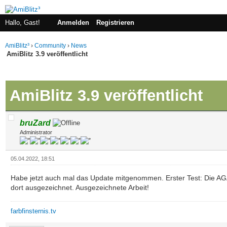
Hallo, Gast!
Anmelden
Registrieren
AmiBlitz³
›
Community
›
News
AmiBlitz 3.9 veröffentlicht
 im Durchschnitt
AmiBlitz 3.9 veröffentlicht
bruZard
Administrator
05.04.2022, 18:51
Habe jetzt auch mal das Update mitgenommen. Erster Test: Die AG
dort ausgezeichnet. Ausgezeichnete Arbeit!
farbfinsternis.tv