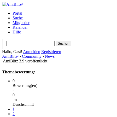
Portal
Suche
Mitglieder
Kalender
Hilfe
Hallo, Gast!
Anmelden
Registrieren
AmiBlitz³
›
Community
›
News
AmiBlitz 3.9 veröffentlicht
Themabewertung:
0
Bewertung(en)
-
0
im
Durchschnitt
1
2