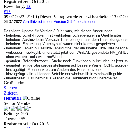
Registriert seit: Oct 2013
Bewertung:
13
#12
09.07.2022, 21:10
(Dieser Beitrag wurde zuletzt bearbeitet: 13.07.2
08.07.2022
AmiBlitz ist in der Version 3.9.4 erschienen.
Das
vierte
Update für Version 3.9 ist raus, mit diesen Änderungen:
- behoben: Scroll-Problem mit vertikalem Schieberegler im Quellfenster
- behoben:
Absturz beim Versuch, Einstellungen aus dem Einstellungsfens
- behoben: Einstellung "Autolayout" wurde nicht korrekt
gespeichert
- behoben: Fehler in Userlibs-Laderoutine, der die interne Libs-Liste besch
- verbessert: rawkeylib unterstützt jetzt von WinUAE gesendete NM
ohne weitere Tools wie FreeWheel
- geändert: Befehlsbrowser - Suche nach Funktionen in Includes ist jetzt
- geändert: einige Standardeinstellungen auf bessere Werte (CON:, source
- hinzugefügt: Menüpunkte zum Ändern des Fensterlayouts
-
hinzugefügt:
alle fehlenden Befehle der windowslib in windowslib.guide
-
überarbeitet:
Darüberhinaus wurden die Dokumentation überarbeitet
Gruß Helmut
Suchen
Zitieren
HelmutH
Senior Member
Beiträge: 295
Themen: 55
Registriert seit: Oct 2013