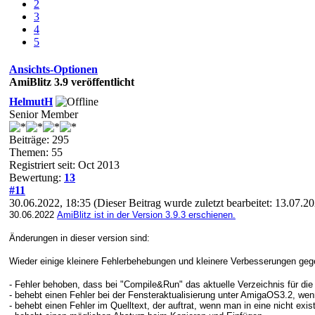
2
3
4
5
Ansichts-Optionen
AmiBlitz 3.9 veröffentlicht
HelmutH
Senior Member
Beiträge: 295
Themen: 55
Registriert seit: Oct 2013
Bewertung:
13
#11
30.06.2022, 18:35
(Dieser Beitrag wurde zuletzt bearbeitet: 13.07.2
30.06.2022
AmiBlitz ist in der Version 3.9.3 erschienen.
Änderungen in dieser version sind:
Wieder einige kleinere Fehlerbehebungen und kleinere Verbesserungen gege
- Fehler behoben, dass bei "Compile&Run" das aktuelle Verzeichnis für die
- behebt einen Fehler bei der Fensteraktualisierung unter AmigaOS3.2, w
- behebt einen Fehler im Quelltext, der auftrat, wenn man in eine nicht exis