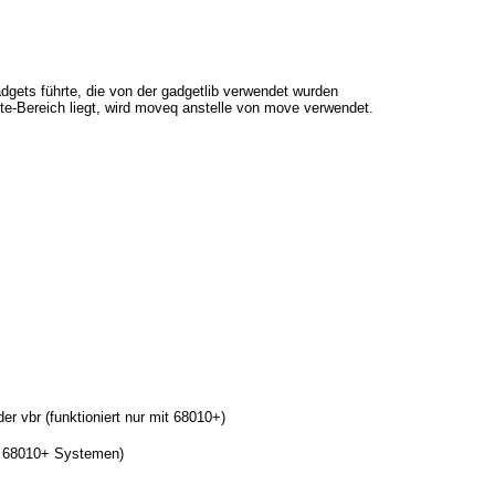
adgets führte, die von der gadgetlib verwendet wurden
e-Bereich liegt, wird moveq anstelle von move verwendet.
r vbr (funktioniert nur mit 68010+)
uf 68010+ Systemen)