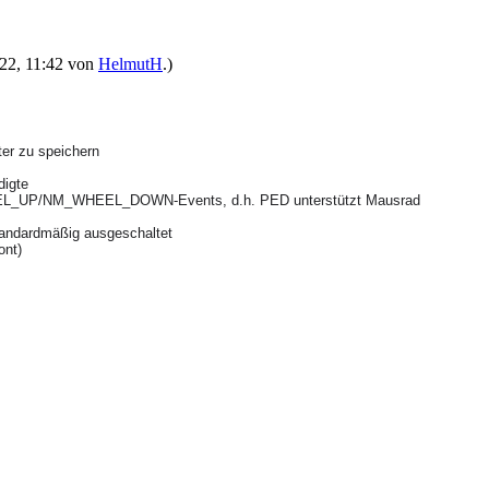
022, 11:42 von
HelmutH
.)
ter zu speichern
ädigte
_WHEEL_UP/NM_WHEEL_DOWN-Events, d.h. PED unterstützt Mausrad
 standardmäßig ausgeschaltet
font)