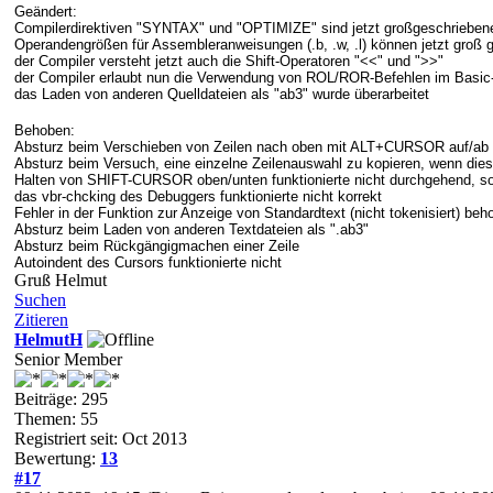
Geändert:
Compilerdirektiven "SYNTAX" und "OPTIMIZE" sind jetzt großgeschrieben
Operandengrößen für Assembleranweisungen (.b, .w, .l) können jetzt groß g
der Compiler versteht jetzt auch die Shift-Operatoren "<<" und ">>"
der Compiler erlaubt nun die Verwendung von ROL/ROR-Befehlen im Basic
das Laden von anderen Quelldateien als "ab3" wurde überarbeitet
Behoben:
Absturz beim Verschieben von Zeilen nach oben mit ALT+CURSOR auf/ab
Absturz beim Versuch, eine einzelne Zeilenauswahl zu kopieren, wenn die
Halten von SHIFT-CURSOR oben/unten funktionierte nicht durchgehend, so
das vbr-chcking des Debuggers funktionierte nicht korrekt
Fehler in der Funktion zur Anzeige von Standardtext (nicht tokenisiert) beh
Absturz beim Laden von anderen Textdateien als ".ab3"
Absturz beim Rückgängigmachen einer Zeile
Autoindent des Cursors funktionierte nicht
Gruß Helmut
Suchen
Zitieren
HelmutH
Senior Member
Beiträge: 295
Themen: 55
Registriert seit: Oct 2013
Bewertung:
13
#17