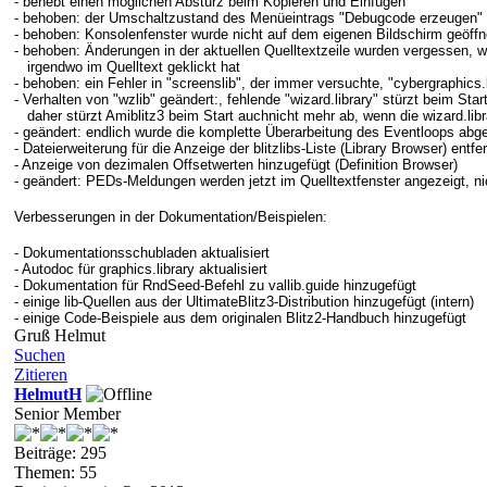
- behebt einen möglichen Absturz beim Kopieren und Einfügen
- behoben: der Umschaltzustand des Menüeintrags "Debugcode erzeugen"
- behoben: Konsolenfenster wurde nicht auf dem eigenen Bildschirm geöffn
- behoben: Änderungen in der aktuellen Quelltextzeile wurden vergessen
irgendwo im Quelltext geklickt hat
- behoben: ein Fehler in "screenslib", der immer versuchte, "cybergraphics
- Verhalten von "wzlib" geändert:, fehlende "wizard.library" stürzt beim Sta
daher stürzt Amiblitz3 beim Start auch
nicht mehr ab, wenn die wizard.lib
- geändert: endlich wurde die komplette Überarbeitung des Eventloops ab
- Dateierweiterung für die Anzeige der blitzlibs-Liste (Library Browser) entfer
- Anzeige von dezimalen Offsetwerten hinzugefügt (Definition Browser)
- geändert: PEDs-Meldungen werden jetzt im Quelltextfenster angezeigt, nic
Verbesserungen in der Dokumentation/Beispielen:
- Dokumentationsschubladen aktualisiert
- Autodoc für graphics.library aktualisiert
- Dokumentation für RndSeed-Befehl zu vallib.guide hinzugefügt
- einige lib-Quellen aus der UltimateBlitz3-Distribution hinzugefügt (intern)
- einige Code-Beispiele aus dem originalen Blitz2-Handbuch hinzugefügt
Gruß Helmut
Suchen
Zitieren
HelmutH
Senior Member
Beiträge: 295
Themen: 55