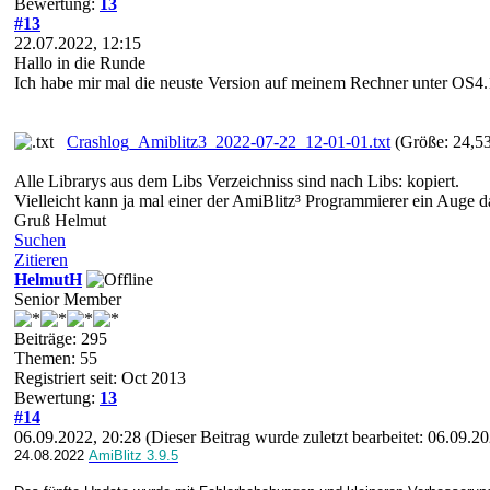
Bewertung:
13
#13
22.07.2022, 12:15
Hallo in die Runde
Ich habe mir mal die neuste Version auf meinem Rechner unter OS4.1 
Crashlog_Amiblitz3_2022-07-22_12-01-01.txt
(Größe: 24,5
Alle Librarys aus dem Libs Verzeichniss sind nach Libs: kopiert.
Vielleicht kann ja mal einer der AmiBlitz³ Programmierer ein Auge 
Gruß Helmut
Suchen
Zitieren
HelmutH
Senior Member
Beiträge: 295
Themen: 55
Registriert seit: Oct 2013
Bewertung:
13
#14
06.09.2022, 20:28
(Dieser Beitrag wurde zuletzt bearbeitet: 06.09.
24.08.2022
AmiBlitz 3.9.5