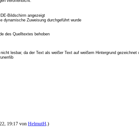
en veröffentlicht.
IDE-Bildschirm angezeigt
r die dynamische Zuweisung durchgeführt wurde
nde des Quelltextes behoben
icht lesbar, da der Text als weißer Text auf weißem Hintergrund gezeichnet
unerrlib
022, 19:17 von
HelmutH
.)