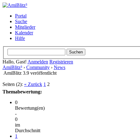
Portal
Suche
Mitglieder
Kalender
Hilfe
Hallo, Gast!
Anmelden
Registrieren
AmiBlitz³
›
Community
›
News
AmiBlitz 3.9 veröffentlicht
Seiten (2):
« Zurück
1
2
Themabewertung:
0
Bewertung(en)
-
0
im
Durchschnitt
1