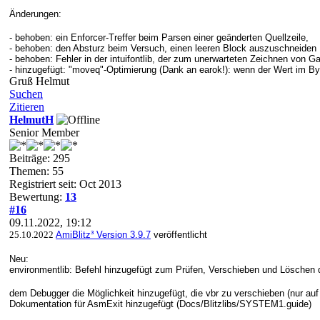
Änderungen:
- behoben: ein Enforcer-Treffer beim Parsen einer geänderten Quellzeile,
- behoben: den Absturz beim Versuch, einen leeren Block auszuschneiden
-
behoben:
Fehler in der intuifontlib, der zum unerwarteten Zeichnen von G
-
hinzugefügt:
"moveq"-Optimierung (Dank an earok!): wenn der Wert im Byt
Gruß Helmut
Suchen
Zitieren
HelmutH
Senior Member
Beiträge: 295
Themen: 55
Registriert seit: Oct 2013
Bewertung:
13
#16
09.11.2022, 19:12
25.10.2022
AmiBlitz³ Version 3.9.7
veröffentlicht
Neu:
environmentlib: Befehl hinzugefügt zum Prüfen, Verschieben und Löschen de
dem Debugger die Möglichkeit hinzugefügt, die vbr zu verschieben (nur a
Dokumentation für AsmExit hinzugefügt (Docs/Blitzlibs/SYSTEM1.guide)