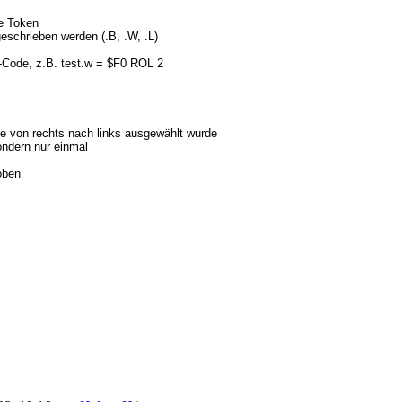
e Token
eschrieben werden (.B, .W, .L)
-Code, z.B. test.w = $F0 ROL 2
se von rechts nach links ausgewählt wurde
ndern nur einmal
oben