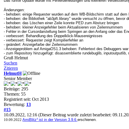
Das fünfte Update wurde mit Fehlerbehebungen und kleineren Verbesserung
Änderungen:
- behoben: einige Requester wurden auf dem WB-Bildschirm statt auf dem 
- behoben: die Bibliothek "ab3pft.library" wurde versucht zu öffnen, bevo
- behoben: das Löschen einer Zeile konnte PED zum Absturz bringen
- behoben: kleiner Anzeigefehler beim Aktualisieren von Zeilennummern
- Fehler in der Cursordarstellung beim Springen an den Anfang oder das E
- verbessert: Behandlung des Doppelklick-Mausereignisses
- verbessert: Requester zeigt Kompilierfehler an
- geändert: Anzeigefarbe der Zeilennummern
- Anzeigeproblem auf AmigaOS1.3 behoben: Fehlertext des Debuggers war n
- zum Repository hinzugefügt: disassemblierte rundebuglib, inputoutputlib, r
Gruß Helmut
Suchen
Zitieren
HelmutH
Senior Member
Beiträge: 295
Themen: 55
Registriert seit: Oct 2013
Bewertung:
13
#15
10.09.2022, 12:16
(Dieser Beitrag wurde zuletzt bearbeitet: 09.11.2
10.09.2022
AmiBlitz³ ist in der Version 3.9.6
erschienen.