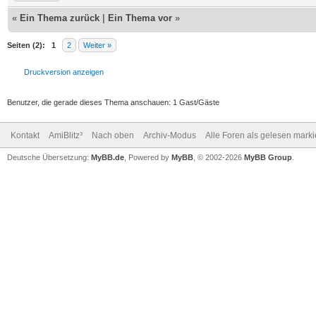
«
Ein Thema zurück
|
Ein Thema vor
»
Seiten (2):
1
2
Weiter »
Druckversion anzeigen
Benutzer, die gerade dieses Thema anschauen: 1 Gast/Gäste
Kontakt
AmiBlitz³
Nach oben
Archiv-Modus
Alle Foren als gelesen mark
Deutsche Übersetzung:
MyBB.de
, Powered by
MyBB
, © 2002-2026
MyBB Group
.