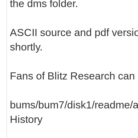
the dms folder.
ASCII source and pdf versi
shortly.
Fans of Blitz Research can 
bums/bum7/disk1/readme/
History