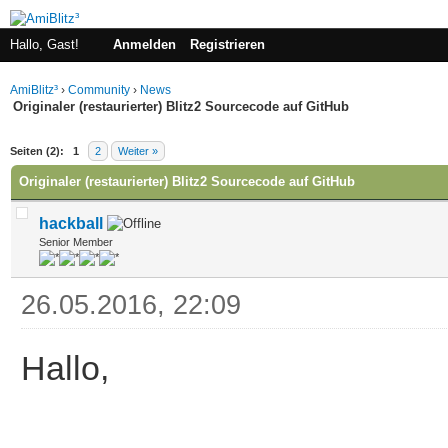
Hallo, Gast!
Anmelden
Registrieren
AmiBlitz³
›
Community
›
News
Originaler (restaurierter) Blitz2 Sourcecode auf GitHub
 im Durchschnitt
Seiten (2):
1
2
Weiter »
Originaler (restaurierter) Blitz2 Sourcecode auf GitHub
hackball
Senior Member
26.05.2016, 22:09
Hallo,