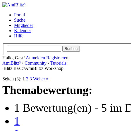
Portal
Suche
Mitglieder
Kalender
Hilfe
Hallo, Gast!
Anmelden
Registrieren
AmiBlitz³
›
Community
›
Tutorials
Blitz Basic/AmiBlitz³ Workshop
Seiten (3):
1
2
3
Weiter »
Themabewertung:
1 Bewertung(en) - 5 im D
1