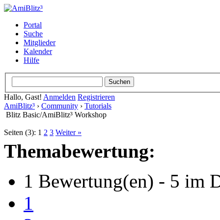
Portal
Suche
Mitglieder
Kalender
Hilfe
Hallo, Gast!
Anmelden
Registrieren
AmiBlitz³
›
Community
›
Tutorials
Blitz Basic/AmiBlitz³ Workshop
Seiten (3):
1
2
3
Weiter »
Themabewertung:
1 Bewertung(en) - 5 im D
1