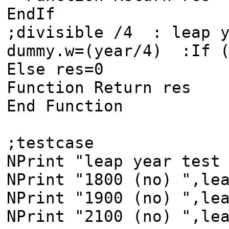
EndIf
;divisible /4 : leap y
dummy.w=(year/4) :If (
Else res=0
Function Return res
End Function
;testcase
NPrint "leap year test
NPrint "1800 (no) ",le
NPrint "1900 (no) ",le
NPrint "2100 (no) ",le