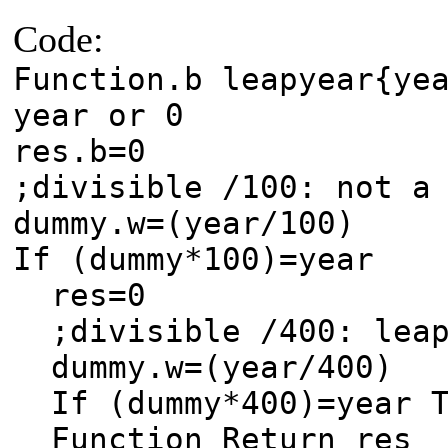
Code:
Function.b leapyear{ye
year or 0
res.b=0
;divisible /100: not a
dummy.w=(year/100)
If (dummy*100)=year
res=0
;divisible /400: leap
dummy.w=(year/400)
If (dummy*400)=year T
Function Return res