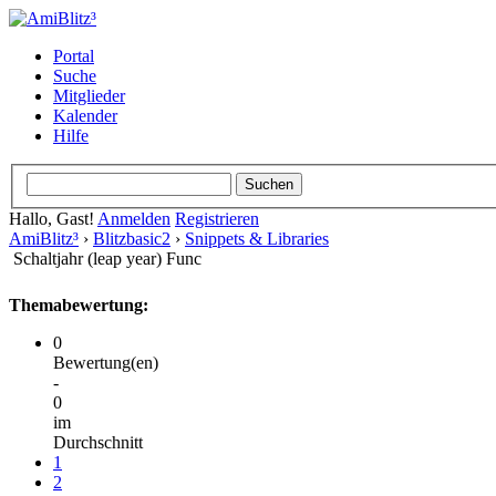
Portal
Suche
Mitglieder
Kalender
Hilfe
Hallo, Gast!
Anmelden
Registrieren
AmiBlitz³
›
Blitzbasic2
›
Snippets & Libraries
Schaltjahr (leap year) Func
Themabewertung:
0
Bewertung(en)
-
0
im
Durchschnitt
1
2