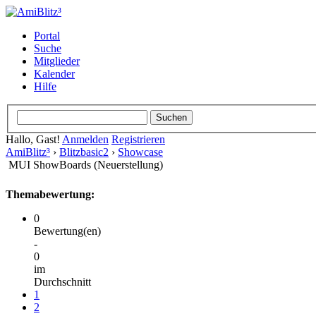
Portal
Suche
Mitglieder
Kalender
Hilfe
Hallo, Gast!
Anmelden
Registrieren
AmiBlitz³
›
Blitzbasic2
›
Showcase
MUI ShowBoards (Neuerstellung)
Themabewertung:
0
Bewertung(en)
-
0
im
Durchschnitt
1
2