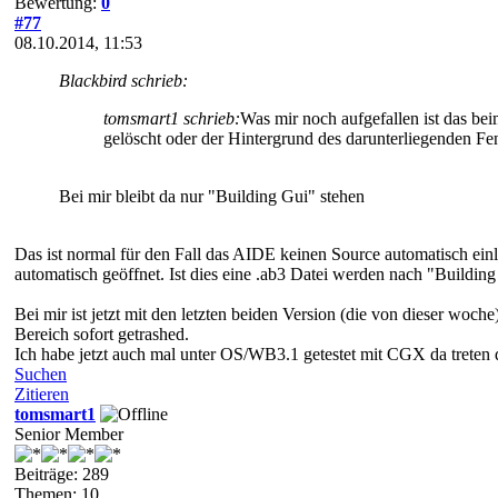
Bewertung:
0
#77
08.10.2014, 11:53
Blackbird schrieb:
tomsmart1 schrieb:
Was mir noch aufgefallen ist das beim
gelöscht oder der Hintergrund des darunterliegenden Fens
Bei mir bleibt da nur "Building Gui" stehen
Das ist normal für den Fall das AIDE keinen Source automatisch ei
automatisch geöffnet. Ist dies eine .ab3 Datei werden nach "Building
Bei mir ist jetzt mit den letzten beiden Version (die von dieser woc
Bereich sofort getrashed.
Ich habe jetzt auch mal unter OS/WB3.1 getestet mit CGX da treten 
Suchen
Zitieren
tomsmart1
Senior Member
Beiträge: 289
Themen: 10