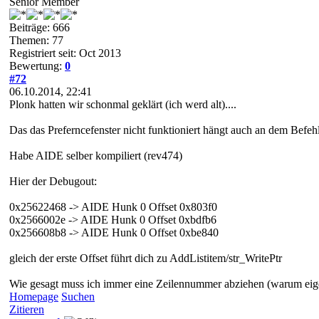
Senior Member
Beiträge: 666
Themen: 77
Registriert seit: Oct 2013
Bewertung:
0
#72
06.10.2014, 22:41
Plonk hatten wir schonmal geklärt (ich werd alt)....
Das das Preferncefenster nicht funktioniert hängt auch an dem Befehl
Habe AIDE selber kompiliert (rev474)
Hier der Debugout:
0x25622468 -> AIDE Hunk 0 Offset 0x803f0
0x2566002e -> AIDE Hunk 0 Offset 0xbdfb6
0x256608b8 -> AIDE Hunk 0 Offset 0xbe840
gleich der erste Offset führt dich zu AddListitem/str_WritePtr
Wie gesagt muss ich immer eine Zeilennummer abziehen (warum eige
Homepage
Suchen
Zitieren