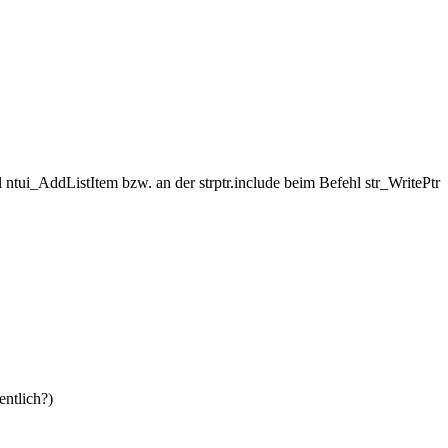
 ntui_AddListItem bzw. an der strptr.include beim Befehl str_WritePtr
ntlich?)