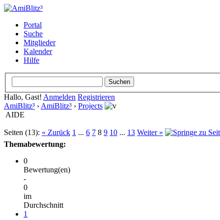
Portal
Suche
Mitglieder
Kalender
Hilfe
Hallo, Gast!
Anmelden
Registrieren
AmiBlitz³
›
AmiBlitz³
›
Projects
AIDE
Seiten (13):
« Zurück
1
...
6
7
8
9
10
...
13
Weiter »
Themabewertung:
0
Bewertung(en)
-
0
im
Durchschnitt
1