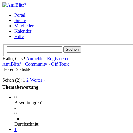
Portal
Suche
Mitglieder
Kalender
Hilfe
Hallo, Gast!
Anmelden
Registrieren
AmiBlitz³
›
Community
›
Off Topic
Foren Statistik
Seiten (2):
1
2
Weiter »
Themabewertung:
0
Bewertung(en)
-
0
im
Durchschnitt
1