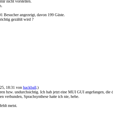
ir nicht vorstellen.
en.
201 Besucher angezeigt, davon 199 Gäste.
ichtig gezählt wird ?
2025, 18:31 von
hackball
.)
lären bzw. undurchsichtig. Ich hab jetzt eine MUI GUI angefangen, die 
en verbunden, Sprachsynthese hatte ich nie, hehe.
ehlt meist.