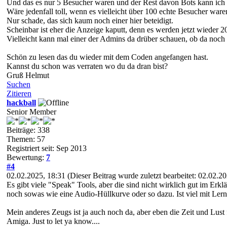
Und das es nur 5 Besucher waren und der Rest davon Bots kann ich m
Wäre jedenfall toll, wenn es vielleicht über 100 echte Besucher war
Nur schade, das sich kaum noch einer hier beteidigt.
Scheinbar ist eher die Anzeige kaputt, denn es werden jetzt wieder 
Vielleicht kann mal einer der Admins da drüber schauen, ob da noch r
Schön zu lesen das du wieder mit dem Coden angefangen hast.
Kannst du schon was verraten wo du da dran bist?
Gruß Helmut
Suchen
Zitieren
hackball
Senior Member
Beiträge: 338
Themen: 57
Registriert seit: Sep 2013
Bewertung:
7
#4
02.02.2025, 18:31
(Dieser Beitrag wurde zuletzt bearbeitet: 02.02.
Es gibt viele "Speak" Tools, aber die sind nicht wirklich gut im Erk
noch sowas wie eine Audio-Hüllkurve oder so dazu. Ist viel mit Lern
Mein anderes Zeugs ist ja auch noch da, aber eben die Zeit und Lust f
Amiga. Just to let ya know....