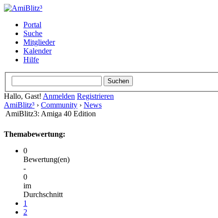
Portal
Suche
Mitglieder
Kalender
Hilfe
Hallo, Gast!
Anmelden
Registrieren
AmiBlitz³
›
Community
›
News
AmiBlitz3: Amiga 40 Edition
Themabewertung:
0
Bewertung(en)
-
0
im
Durchschnitt
1
2