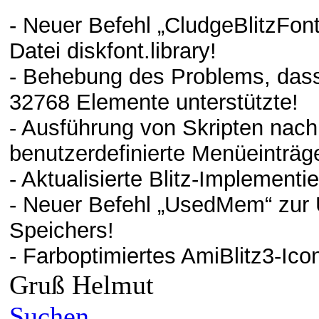
- Neuer Befehl „CludgeBlitzFont
Datei diskfont.library!
- Behebung des Problems, das
32768 Elemente unterstützte!
- Ausführung von Skripten nac
benutzerdefinierte Menüeinträg
- Aktualisierte Blitz-Implementi
- Neuer Befehl „UsedMem“ zur
Speichers!
- Farboptimiertes AmiBlitz3-Ico
Gruß Helmut
Suchen