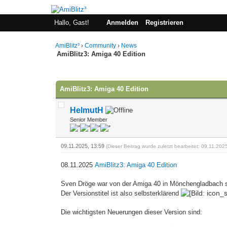
Hallo, Gast!
Anmelden
Registrieren
AmiBlitz³
›
Community
›
News
AmiBlitz3: Amiga 40 Edition
0 Bewertung(en) - 0 im Durchschnitt
1
2
3
4
5
AmiBlitz3: Amiga 40 Edition
HelmutH
Senior Member
09.11.2025, 13:59
(Dieser Beitrag wurde zuletzt bearbeitet: 09.11.20
08.11.2025
AmiBlitz3: Amiga 40 Edition
Sven Dröge war von der Amiga 40 in Mönchengladbach so 
Der Versionstitel ist also selbsterklärend
Die wichtigsten Neuerungen dieser Version sind: