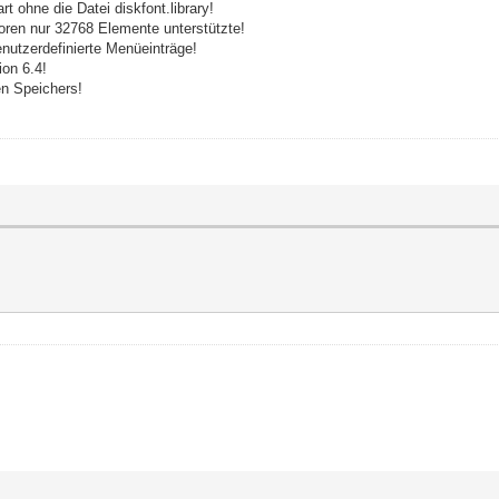
t ohne die Datei diskfont.library!
ren nur 32768 Elemente unterstützte!
nutzerdefinierte Menüeinträge!
ion 6.4!
n Speichers!