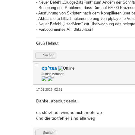
- Neuer Befehl „CludgeBlitzFont“ zum Ändern der Schriftar
- Behebung des Problems, dass Dim auf 68000-Prozesso
- Ausführung von Skripten nach dem Kompilieren über be
- Aktualisierte Blitz-Implementierung von ptplayerlib Vers
- Neuer Befehl „UsedMem“ zur Überwachung des belegte
- Farboptimiertes AmiBlitz3-Icon!
Gruß Helmut
Suchen
xp^tsa
Junior Member
17.01.2026, 02:51
Danke, absolut genial.
es stürzt auf winuae nicht mehr ab
und die textfehler sind alle weg
Suchen