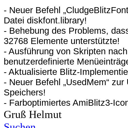
- Neuer Befehl „CludgeBlitzFont
Datei diskfont.library!
- Behebung des Problems, das
32768 Elemente unterstützte!
- Ausführung von Skripten nac
benutzerdefinierte Menüeinträg
- Aktualisierte Blitz-Implementi
- Neuer Befehl „UsedMem“ zur
Speichers!
- Farboptimiertes AmiBlitz3-Ico
Gruß Helmut
Suchen