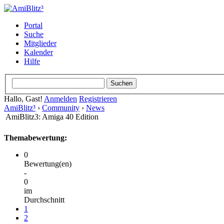
Portal
Suche
Mitglieder
Kalender
Hilfe
Hallo, Gast!
Anmelden
Registrieren
AmiBlitz³
›
Community
›
News
AmiBlitz3: Amiga 40 Edition
Themabewertung:
0
Bewertung(en)
-
0
im
Durchschnitt
1
2