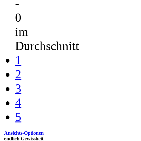
-
0
im
Durchschnitt
1
2
3
4
5
Ansichts-Optionen
endlich Gewissheit