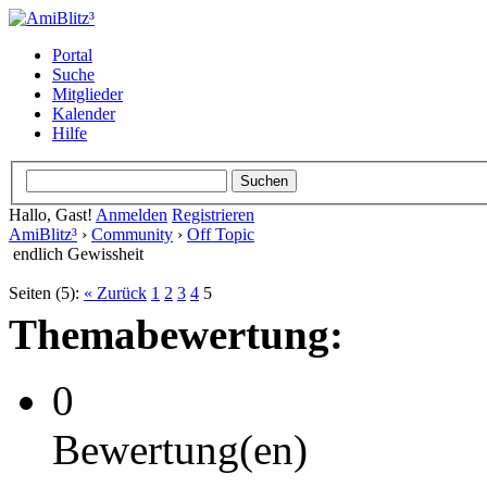
Portal
Suche
Mitglieder
Kalender
Hilfe
Hallo, Gast!
Anmelden
Registrieren
AmiBlitz³
›
Community
›
Off Topic
endlich Gewissheit
Seiten (5):
« Zurück
1
2
3
4
5
Themabewertung:
0
Bewertung(en)