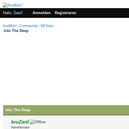
Hallo, Gast!
Anmelden
Registrieren
AmiBlitz³
›
Community
›
Off Topic
Into The Deep
Into The Deep
bruZard
Administrator