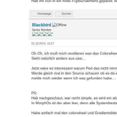
Hab ihn nun in ein mAtx Fujitsu/Siemens gepackt. A
Homepage
Suchen
Blackbird
Senior Member
01.10.2014, 16:17
Oh Oh, ich muß mich revidieren was das Colorwhee
Sieht natürlich anders aus usw...
Jetzt wäre es interessant warum Ped das nicht nim
Werde gleich mal in den Source schauen ob es da ei
melde mich wieder wenn ich was gefunden habe....
PS:
Hab nachgeschaut, war recht simple, es wird ein a
In MorphOs ist der aber leer, denn alle Systembest
Habe einfach mal den colorwheel und Gradientslider