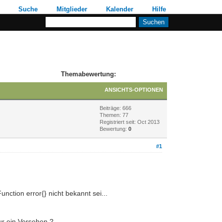
Suche
Mitglieder
Kalender
Hilfe
Themabewertung:
ANSICHTS-OPTIONEN
Beiträge: 666
Themen: 77
Registriert seit: Oct 2013
Bewertung:
0
#1
nction error{} nicht bekannt sei...
ur ein Versehen ?