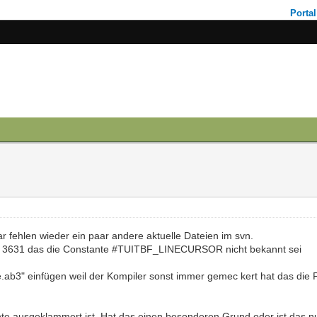
Portal
r fehlen wieder ein paar andere aktuelle Dateien im svn.
e 3631 das die Constante #TUITBF_LINECURSOR nicht bekannt sei
e.ab3" einfügen weil der Kompiler sonst immer gemec kert hat das die Fu
nte ausgeklammert ist. Hat das einen besonderen Grund oder ist das n