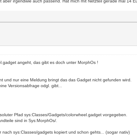
lt aber irgendwie auch passend. Hat mich mit Netzteil gerade mal 14 E
l.gadget angeht, das gibt es doch unter MorphOs !
mt und nur eine Meldung bringt das das Gadget nicht gefunden wird.
ne Versionsabfrage odgl. gibt...
bsoluter Pfad sys:Classes/Gadgets/colorwheel.gadget vorgegeben.
andteile sind in Sys:MorphOs/.
 nach sys:Classes/gadgets kopiert und schon gehts... (sogar nativ)