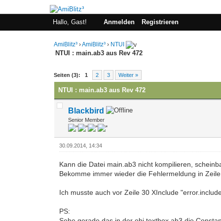
Hallo, Gast!
Anmelden
Registrieren
AmiBlitz³
›
AmiBlitz³
›
NTUI
NTUI : main.ab3 aus Rev 472
0 Bewertung(en) - 0 im Durchschnitt
1
2
3
4
5
Seiten (3):
1
2
3
Weiter »
NTUI : main.ab3 aus Rev 472
Blackbird
Senior Member
30.09.2014, 14:34
Kann die Datei main.ab3 nicht kompilieren, scheinba
Bekomme immer wieder die Fehlermeldung in Zeil
Ich musste auch vor Zeile 30 XInclude "error.includ
PS:
Sehe gerade das in der obj.textbox.ab3 die Consta