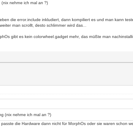
g (nix nehme ich mal an ?)
eben die error.include inkludiert, dann kompiliert es und man kann test
eiter man scrollt, desto schlimmer wird das...
hOs gibt es kein colorwheel.gadget mehr, das müßte man nachinstalli
ng (nix nehme ich mal an ?)
er passte die Hardware dann nicht für MorphOs oder sie waren schon w