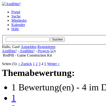
Portal
Suche
Mitglieder
Kalender
Hilfe
Hallo, Gast!
Anmelden
Registrieren
AmiBlitz³
›
AmiBlitz³
›
Projects
RedPill - Game Construction Kit
Seiten (5):
« Zurück
1
2
3
4
5
Weiter »
Themabewertung:
1 Bewertung(en) - 4 im D
1