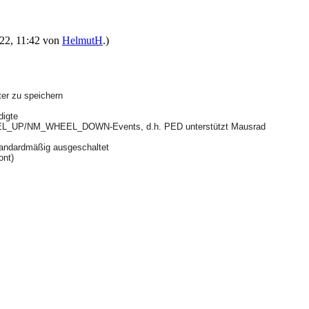
022, 11:42 von
HelmutH
.)
ter zu speichern
ädigte
_WHEEL_UP/NM_WHEEL_DOWN-Events, d.h. PED unterstützt Mausrad
 standardmäßig ausgeschaltet
font)