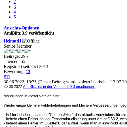
2
3
4
5
Ansichts-Optionen
AmiBlitz 3.9 veröffentlicht
HelmutH
Senior Member
Beiträge: 295
Themen: 55
Registriert seit: Oct 2013
Bewertung:
13
#11
30.06.2022, 18:35
(Dieser Beitrag wurde zuletzt bearbeitet: 13.07.2
30.06.2022
AmiBlitz ist in der Version 3.9.3 erschienen.
Änderungen in dieser version sind:
Wieder einige kleinere Fehlerbehebungen und kleinere Verbesserungen gege
- Fehler behoben, dass bei "Compile&Run" das aktuelle Verzeichnis für die
- behebt einen Fehler bei der Fensteraktualisierung unter AmigaOS3.2, w
- behebt einen Fehler im Quelltext, der auftrat, wenn man in eine nicht exis