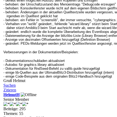
- behebt einen möglichen Absturz beim Kopieren und Einfügen
- behoben: der Umschaltzustand des Menüeintrags "Debugcode erzeugen"
- behoben: Konsolenfenster wurde nicht auf dem eigenen Bildschirm geöffn
- behoben: Änderungen in der aktuellen Quelltextzeile wurden vergessen
irgendwo im Quelltext geklickt hat
- behoben: ein Fehler in "screenslib", der immer versuchte, "cybergraphics
- Verhalten von "wzlib" geändert:, fehlende "wizard.library" stürzt beim Sta
daher stürzt Amiblitz3 beim Start auch
nicht mehr ab, wenn die wizard.lib
- geändert: endlich wurde die komplette Überarbeitung des Eventloops ab
- Dateierweiterung für die Anzeige der blitzlibs-Liste (Library Browser) entfer
- Anzeige von dezimalen Offsetwerten hinzugefügt (Definition Browser)
- geändert: PEDs-Meldungen werden jetzt im Quelltextfenster angezeigt, nic
Verbesserungen in der Dokumentation/Beispielen:
- Dokumentationsschubladen aktualisiert
- Autodoc für graphics.library aktualisiert
- Dokumentation für RndSeed-Befehl zu vallib.guide hinzugefügt
- einige lib-Quellen aus der UltimateBlitz3-Distribution hinzugefügt (intern)
- einige Code-Beispiele aus dem originalen Blitz2-Handbuch hinzugefügt
Gruß Helmut
Suchen
Zitieren
HelmutH
Senior Member
Beiträge: 295
Themen: 55