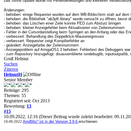
Das fünfte Update wurde mit Fehlerbehebungen und kleineren Verbesserung
Änderungen:
- behoben: einige Requester wurden auf dem WB-Bildschirm statt auf dem 
- behoben: die Bibliothek "ab3pft.library" wurde versucht zu öffnen, bevo
- behoben: das Löschen einer Zeile konnte PED zum Absturz bringen
- behoben: kleiner Anzeigefehler beim Aktualisieren von Zeilennummern
- Fehler in der Cursordarstellung beim Springen an den Anfang oder das E
- verbessert: Behandlung des Doppelklick-Mausereignisses
- verbessert: Requester zeigt Kompilierfehler an
- geändert: Anzeigefarbe der Zeilennummern
- Anzeigeproblem auf AmigaOS1.3 behoben: Fehlertext des Debuggers war n
- zum Repository hinzugefügt: disassemblierte rundebuglib, inputoutputlib, r
Gruß Helmut
Suchen
Zitieren
HelmutH
Senior Member
Beiträge: 295
Themen: 55
Registriert seit: Oct 2013
Bewertung:
13
#15
10.09.2022, 12:16
(Dieser Beitrag wurde zuletzt bearbeitet: 09.11.2
10.09.2022
AmiBlitz³ ist in der Version 3.9.6
erschienen.