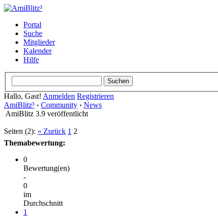
Portal
Suche
Mitglieder
Kalender
Hilfe
Hallo, Gast!
Anmelden
Registrieren
AmiBlitz³
›
Community
›
News
AmiBlitz 3.9 veröffentlicht
Seiten (2):
« Zurück
1
2
Themabewertung:
0
Bewertung(en)
-
0
im
Durchschnitt
1