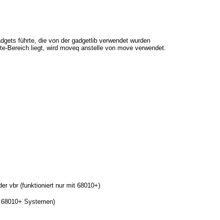
adgets führte, die von der gadgetlib verwendet wurden
e-Bereich liegt, wird moveq anstelle von move verwendet.
r vbr (funktioniert nur mit 68010+)
uf 68010+ Systemen)