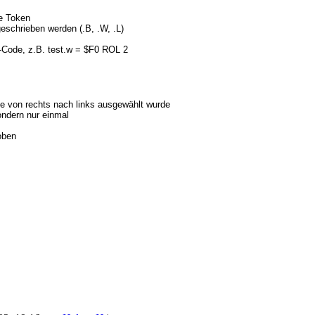
e Token
eschrieben werden (.B, .W, .L)
-Code, z.B. test.w = $F0 ROL 2
se von rechts nach links ausgewählt wurde
ndern nur einmal
oben