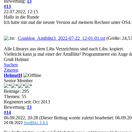
Bewertung:
13
#13
22.07.2022, 12:15
Hallo in die Runde
Ich habe mir mal die neuste Version auf meinem Rechner unter OS4.1 
Crashlog_Amiblitz3_2022-07-22_12-01-01.txt
(Größe: 24,5
Alle Librarys aus dem Libs Verzeichniss sind nach Libs: kopiert.
Vielleicht kann ja mal einer der AmiBlitz³ Programmierer ein Auge 
Gruß Helmut
Suchen
Zitieren
HelmutH
Senior Member
Beiträge: 295
Themen: 55
Registriert seit: Oct 2013
Bewertung:
13
#14
06.09.2022, 20:28
(Dieser Beitrag wurde zuletzt bearbeitet: 06.09.
24.08.2022
AmiBlitz 3.9.5