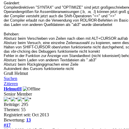
Geändert:
Compilerdirektiven "SYNTAX" und "OPTIMIZE" sind jetzt großgeschrieben
Operandengrößen für Assembleranweisungen (.b, .w, .l) können jetzt groß g
der Compiler versteht jetzt auch die Shift-Operatoren "<<" und ">>"
der Compiler erlaubt nun die Verwendung von ROL/ROR-Befehlen im Basic
das Laden von anderen Quelldateien als "ab3" wurde überarbeitet
Behoben:
Absturz beim Verschieben von Zeilen nach oben mit ALT+CURSOR auf/ab
Absturz beim Versuch, eine einzelne Zeilenauswahl zu kopieren, wenn die
Halten von SHIFT-CURSOR oben/unten funktionierte nicht durchgehend, so
das vbr-chcking des Debuggers funktionierte nicht korrekt
Fehler in der Funktion zur Anzeige von Standardtext (nicht tokenisiert) beh
Absturz beim Laden von anderen Textdateien als ".ab3"
Absturz beim Rückgängigmachen einer Zeile
Autoindent des Cursors funktionierte nicht
Gruß Helmut
Suchen
Zitieren
HelmutH
Senior Member
Beiträge: 295
Themen: 55
Registriert seit: Oct 2013
Bewertung:
13
#17