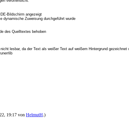
en veröffentlicht.
IDE-Bildschirm angezeigt
r die dynamische Zuweisung durchgeführt wurde
nde des Quelltextes behoben
icht lesbar, da der Text als weißer Text auf weißem Hintergrund gezeichnet
unerrlib
022, 19:17 von
HelmutH
.)