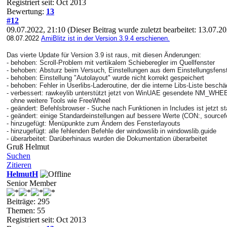
Registriert seit: Oct 2013
Bewertung:
13
#12
09.07.2022, 21:10
(Dieser Beitrag wurde zuletzt bearbeitet: 13.07.2
08.07.2022
AmiBlitz ist in der Version 3.9.4 erschienen.
Das
vierte
Update für Version 3.9 ist raus, mit diesen Änderungen:
- behoben: Scroll-Problem mit vertikalem Schieberegler im Quellfenster
- behoben:
Absturz beim Versuch, Einstellungen aus dem Einstellungsfens
- behoben: Einstellung "Autolayout" wurde nicht korrekt
gespeichert
- behoben: Fehler in Userlibs-Laderoutine, der die interne Libs-Liste besch
- verbessert: rawkeylib unterstützt jetzt von WinUAE gesendete NM
ohne weitere Tools wie FreeWheel
- geändert: Befehlsbrowser - Suche nach Funktionen in Includes ist jetzt
- geändert: einige Standardeinstellungen auf bessere Werte (CON:, source
- hinzugefügt: Menüpunkte zum Ändern des Fensterlayouts
-
hinzugefügt:
alle fehlenden Befehle der windowslib in windowslib.guide
-
überarbeitet:
Darüberhinaus wurden die Dokumentation überarbeitet
Gruß Helmut
Suchen
Zitieren
HelmutH
Senior Member
Beiträge: 295
Themen: 55
Registriert seit: Oct 2013